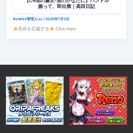
【CR花の慶次-雲のかなたに】ハンドル
握って、即出禁｜高田日記
Re:MAX管理人(s)
/
2026年7月3日
高田を応援する
Click here