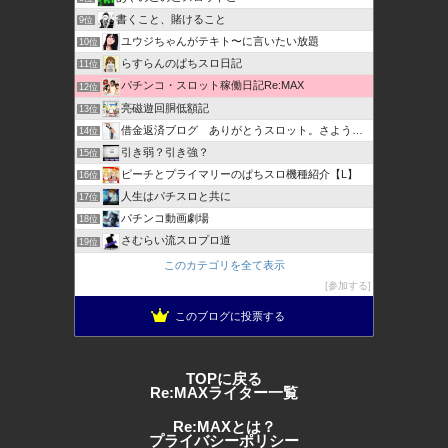
書くこと、賭けること
9位
ユウジちゃんがテキト〜に言いたい放題
10位
らすらんのぱちスロ日記
11位
パチンコ・スロット稼働日記Re:MAX
12位
亮磁遊回胴低額記
13位
借金返済ブログ ありがとうスロット。さようならスロット
14位
引き弱？引き強？
15位
ピーチとプライマリーのぱちスロ機種紹介【L】
16位
人生はパチスロと共に
17位
パチンコ動画劇場
18位
さむらい流スロプロ道
19位
このカテゴリを全て表示
参加する
このブログに投票する
TOPに戻る
Re:MAXライター一覧
Re:MAXとは？
プライバシーポリシー