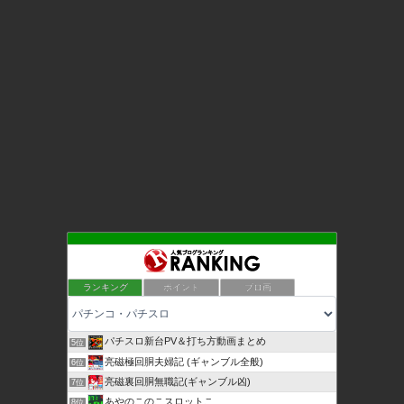
ランキング
ポイント
ブロ画
パチスロ新台PV＆打ち方動画まとめ
5位
亮磁極回胴夫婦記 (ギャンブル全般)
6位
亮磁裏回胴無職記(ギャンブル凶)
7位
あやのこのこスロットこ
8位