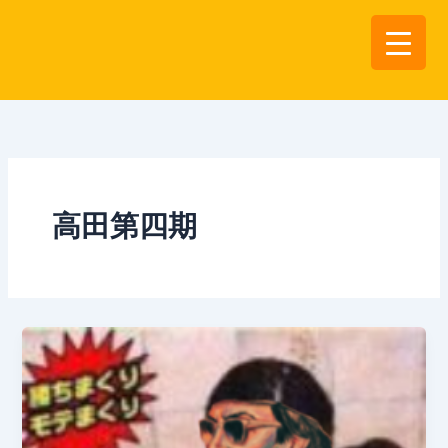
内
容
を
ス
キ
ッ
プ
高田第四期