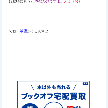
始動時にもう
7.5%なわけですよ。
ええ（怒）
でね、
希望
がくるんすよ