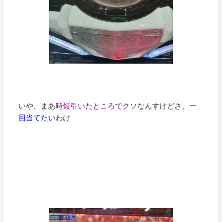
いや、まあ
時短引いたところでクソ
なんすけどさ、
一
回当てたい
わけ