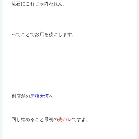
流石にこれじゃ終われん。
ってことでお店を後にします。
別店舗の
牙狼大河へ
回し始めること最初の
先バレ
ですよ。