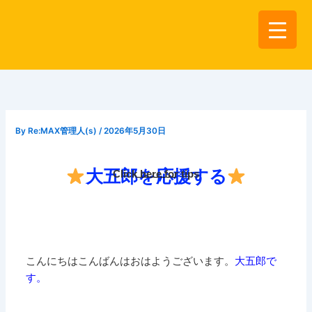
内
容
を
ス
キ
ッ
プ
By
Re:MAX管理人(s)
/
2026年5月30日
大五郎を応援する
Click here for tips
こんにちはこんばんはおはようございます。
大五郎で
す。