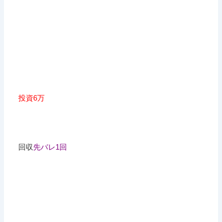
投資6万
回収
先バレ1回