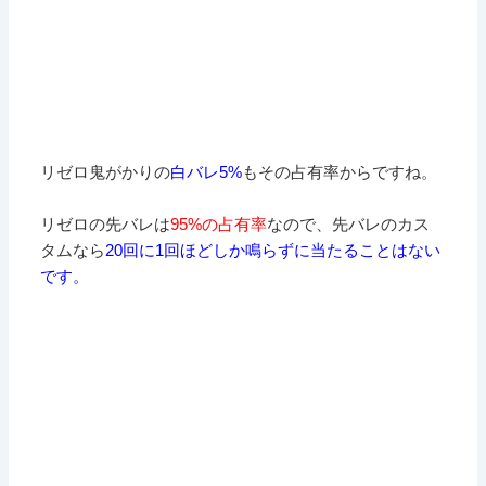
リゼロ鬼がかりの
白バレ5%
もその占有率からですね。
リゼロの先バレは
95%の占有率
なので、先バレのカス
タムなら
20回に1回ほどしか鳴らずに当たることはない
です。