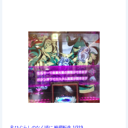
P ひぐらしのなく頃に 輪廻転生 1/319