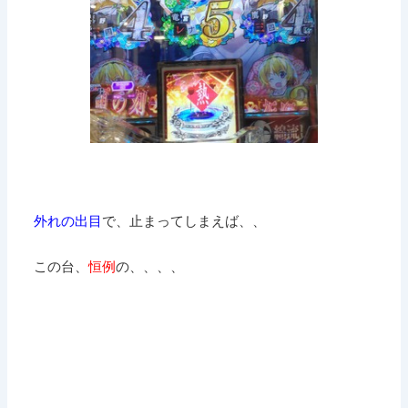
外れの出目
で、止まってしまえば、、
この台、
恒例
の、、、、