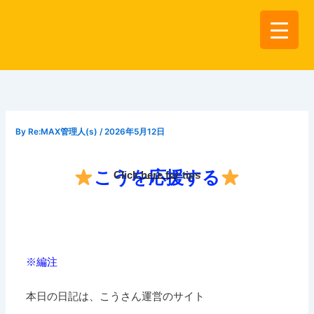
内
容
を
ス
キ
ッ
プ
By
Re:MAX管理人(s)
/
2026年5月12日
こうを応援する
Click here for tips
※編注
本日の日記は、こうさん運営のサイト