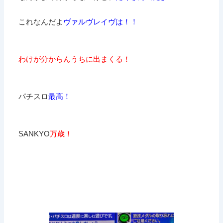
これなんだよ
ヴァルヴレイヴは！！
わけが分からんうちに出まくる！
パチスロ
最高！
SANKYO
万歳！