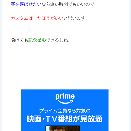
客を喜ばせたい
なら遅い時間でもいいので
カスタムはしたほうがいい
と思います。
負けても
記念撮影
できるしね。