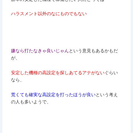
ハラスメント以外のなにものでもない
嫌なら打たなきゃ良いじゃん
という意見もあるかもだ
が、
安定した機種の高設定を探しあてるアテがない
ぐらい
なら、
荒くても確実な高設定を打ったほうが良い
という考え
の人も多いようで、