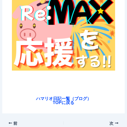
ハマリオ日記一覧（ブログ）
TOPに戻る
前
次