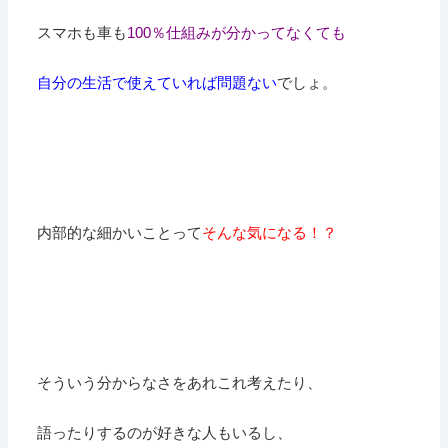
スマホも車も
100％仕組みが分かってなくても
自分の生活で使えていれば問題ない
でしょ。
内部的な細かいことって
そんな気になる！？
そういう分からなさをあれこれ考えたり、
語ったりするのが好きな人もいるし、