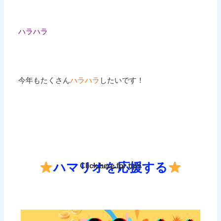
ハラハラ
今年もたくさん
ハラハラ
したいです！
ハマリオを応援する
Click here for tips