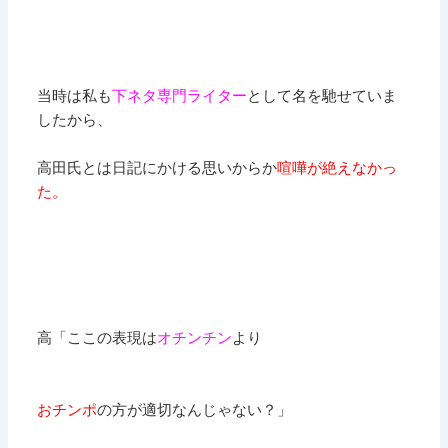
当時は私も
下ネタ専門ライター
として名を馳せていま
したから、
高田氏とは日記にかける思いからか
喧嘩が絶えなかっ
た。
高
「ここの表現は
オチンチン
より
おチンポ
の方が適切なんじゃない？」