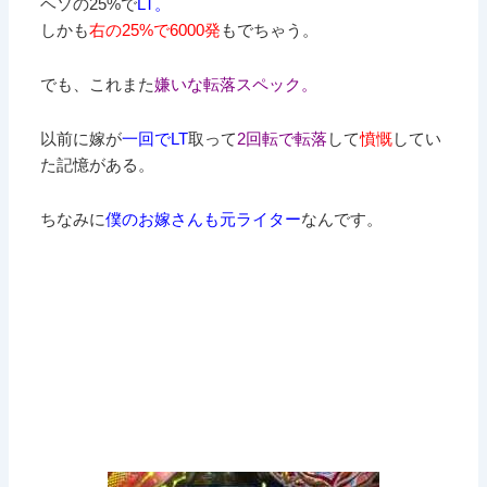
ヘソの25%で
LT。
しかも
右の25%で6000発
もでちゃう。
でも、これまた
嫌いな転落スペック。
以前に嫁が
一回でLT
取って
2回転で転落
して
憤慨
してい
た記憶がある。
ちなみに
僕のお嫁さんも元ライター
なんです。