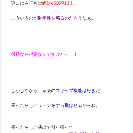
更には右打ちは
絶対4500発以上。
こういうのが
射幸性を煽るのだろうなぁ。
射精なら得意なんですけどっ！！
しかしながら、京楽の
スキップ機能は好き
だ。
長ったらしいリーチを
すっ飛ばせる
からね。
長ったらしい演出で引っ張って、