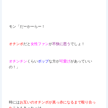
モン
「だーかーらー！
オチンポ
だと
女性ファン
が
不快に思う
でしょ！
オチンチン
くらい
ポップ
な方が
可愛げ
があっていい
の！」
時には
お互いのオチンポが真っ赤になるまで殴り合っ
た
こともあったっけ。