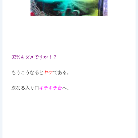
33%もダメですか！？
もうこうなると
ヤケ
である。
次なる入り口
キチキチ台
へ。