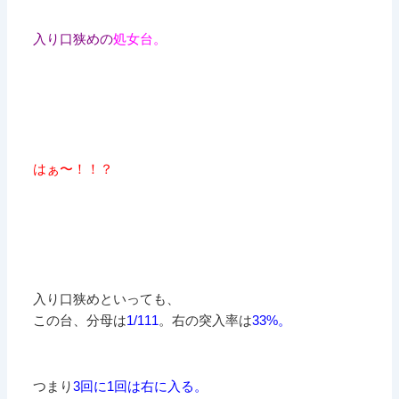
入り口狭めの
処女台。
はぁ〜！！？
入り口狭めといっても、
この台、分母は
1/111
。右の突入率は
33%。
つまり
3回に1回は右に入る。