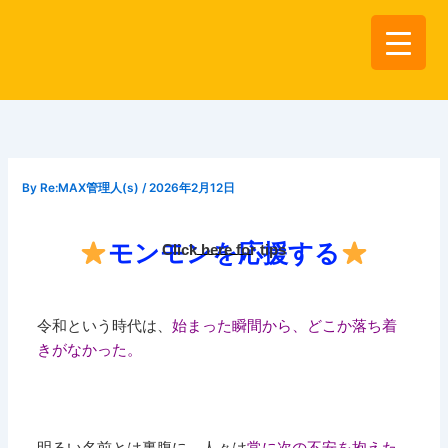
内
容
を
ス
キ
ッ
プ
By
Re:MAX管理人(s)
/
2026年2月12日
モンモンを応援する
Click here for tips
令和という時代は、
始まった瞬間から、どこか落ち着
きがなかった。
明るい名前とは裏腹に、人々は
常に次の不安を抱えた