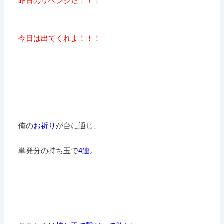
昨日のリベンジだ！！！
今日は出てくれよ！！！
俺の
お祈り
が台に通じ、
単発分の持ち玉で
4連。