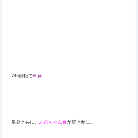
745回転で
単発
単発と共に、
あのちゃん台
が空き台に。