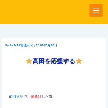
内
容
を
ス
キ
ッ
プ
By
Re:MAX管理人(s)
/
2026年1月30日
高田を応援する
Click here for tips
前回日記
で、
爆負け
した俺。