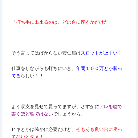
「
打ち手に出来るのは、どの台に座るかだけだ
」
そう言ってはばからない安仁屋は
スロットが上手い！
仕事をしながらも打ちにいき、
年間１００万とか勝っ
てる
らしい！！
よく収支を見せて貰ってますが、さすがに
アレを嘘で
書くほど暇ではない
でしょうから。
ヒキとかは確かに必要だけど、
そもそも良い台に座っ
てないとダメ！