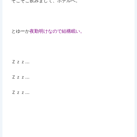
そこそこ飲みまして、ホテルへ。
とゆーか
夜勤明けなので結構眠い。
Ｚｚｚ…
Ｚｚｚ…
Ｚｚｚ…