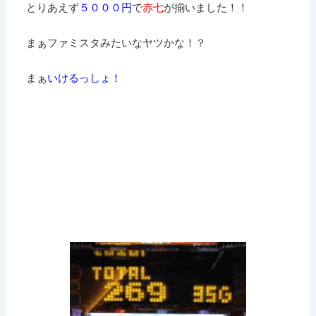
とりあえず
５０００円
で
赤七
が揃いました！！
まぁファミスタみたいなヤツかな！？
まぁ
いけるっしょ！