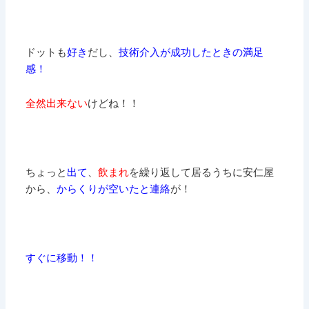
ドットも
好き
だし、
技術介入が成功したときの満足
感！
全然出来ない
けどね！！
ちょっと
出て
、
飲まれ
を繰り返して居るうちに安仁屋
から、
からくりが空いたと連絡
が！
すぐに移動！！