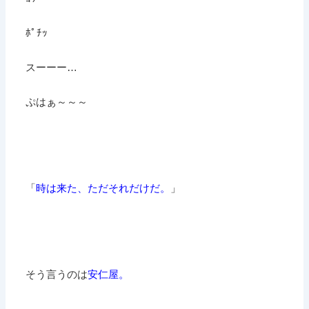
ﾎﾟﾁｯ
スーーー…
ぷはぁ～～～
「
時は来た、ただそれだけだ。
」
そう言うのは
安仁屋。