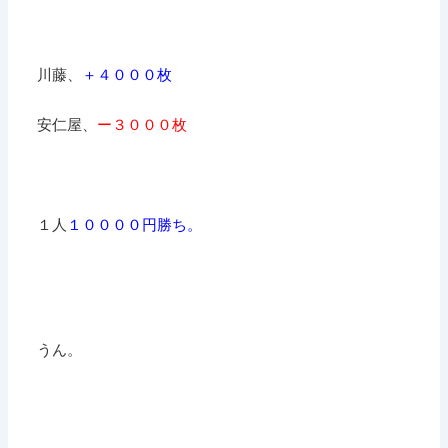
川藤、
＋４０００枚
安仁屋、
ー３０００枚
１人
１００００円勝ち。
うん。