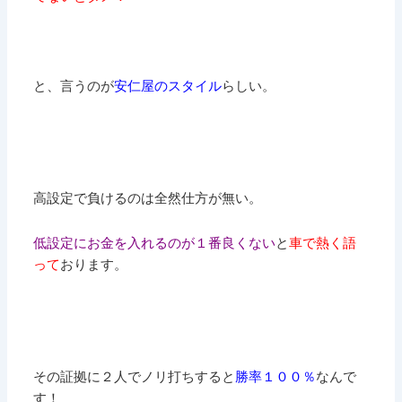
と、言うのが
安仁屋のスタイル
らしい。
高設定で負けるのは全然仕方が無い。
低設定にお金を入れるのが１番良くない
と
車で熱く語
って
おります。
その証拠に２人でノリ打ちすると
勝率１００％
なんで
す！