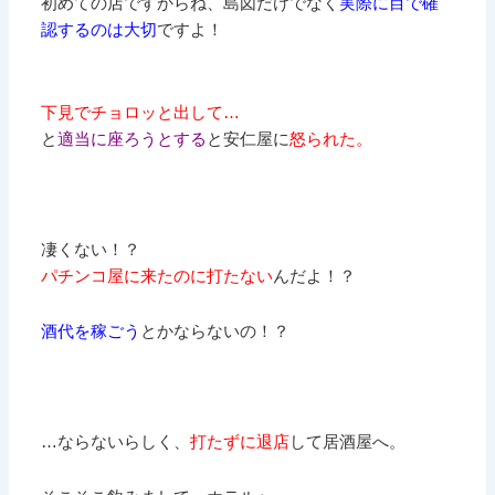
初めての店ですからね、島図だけでなく
実際に目で確
認するのは大切
ですよ！
下見でチョロッと出して…
と
適当に座ろうとする
と安仁屋に
怒られた。
凄くない！？
パチンコ屋に来たのに打たない
んだよ！？
酒代を稼ごう
とかならないの！？
…ならないらしく、
打たずに退店
して居酒屋へ。