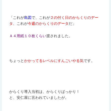
「これが
島図
で、これが
２の付く日のからくりのデー
タ
、これが
今週のからくりのデータ
だ」
Ａ４用紙１０枚くらい
渡されました。
ちょっと
かかってるレベルにすんごいやる気
です。
からくり導入当初は、からくりばっかり！
と、安仁屋に言われていましたが。