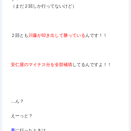
（まだ２回しか行ってないけど）
２回とも
川藤が叩き出して勝っている
んです！！
安仁屋のマイナス分を全部補填
してるんですよ！！
…ん？
えーっと？
夏
に行ったときは。