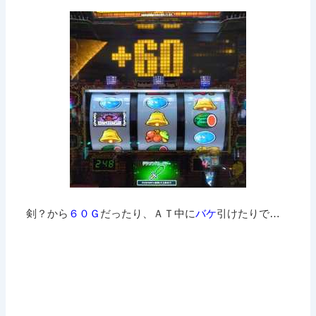
剣？から
６０Ｇ
だったり、ＡＴ中に
バケ
引けたりで…