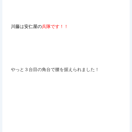
川藤
は
安仁屋の
兵隊です！！
やっと３台目の角台で腰を据えられました！