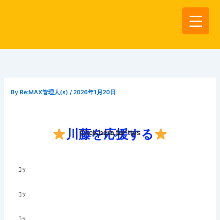
内
容
を
ス
キ
ッ
プ
By
Re:MAX管理人(s)
/
2026年1月20日
川藤を応援する
Click here for tips
ｺｯ
ｺｯ
ｺｯ