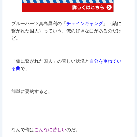
ブルーハーツ真島昌利の「
チェインギャング
」（鎖に
繋がれた囚人）っていう、俺の好きな曲があるのだけ
ど。
「鎖に繋がれた囚人」の苦しい状況と
自分を重ねてい
る曲
で。
簡単に要約すると。
なんで俺は
こんなに苦しい
のだ。