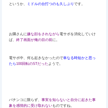
というか、
ミドルの台打つのも久しぶり
です。
お隣さんに
嫌な顔をされながら
電サポを消化していけ
ば、
終了画面が俺の目の前
に。
電サポ中、何も起きなかったので
単なる時短かと思っ
たら
100回転のSTだった
ようで。
パチンコに限らず、
事実を知らないと自分に起きた事
象を感情的に受け取れない
ものですね。