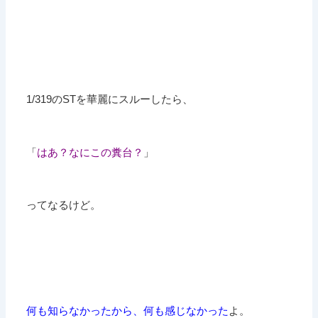
1/319のSTを華麗にスルーしたら、
「
はあ？なにこの糞台？
」
ってなるけど。
何も知らなかったから、何も感じなかった
よ。