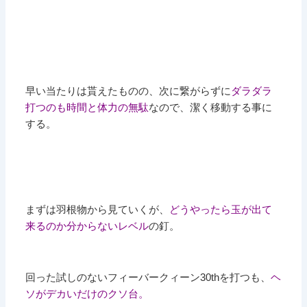
早い当たりは貰えたものの、次に繋がらずに
ダラダラ
打つのも時間と体力の無駄
なので、潔く移動する事に
する。
まずは羽根物から見ていくが、
どうやったら玉が出て
来るのか分からないレベル
の釘。
回った試しのないフィーバークィーン30thを打つも、
ヘ
ソがデカいだけのクソ台。