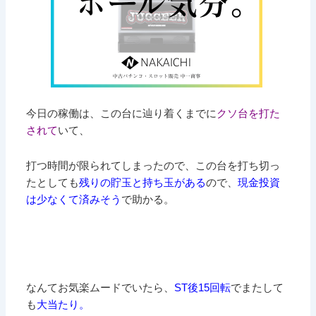
今日の稼働は、この台に辿り着くまでに
クソ台を打た
されて
いて、
打つ時間が限られてしまったので、この台を打ち切っ
たとしても
残りの貯玉と持ち玉がある
ので、
現金投資
は少なくて済みそう
で助かる。
なんてお気楽ムードでいたら、
ST後15回転
でまたして
も
大当たり。