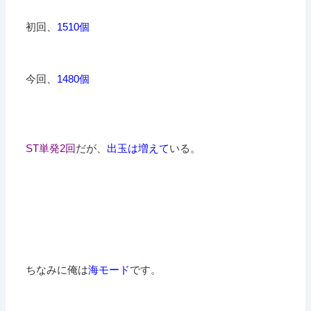
初回、
1510個
今回、
1480個
ST単発2回
だが、
出玉は増えて
いる。
ちなみに俺は
海モード
です。