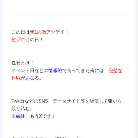
この日は
年1の激アツ
デイ！
超ゾロ目
の日！
任せとけ！
イベント日などの
情報戦
で食ってきた俺には、
完璧な
作戦
が
あなる。
TwitterなどのSNS、データサイト等を駆使して狙いを
絞り込む。
※編注 もうXです！