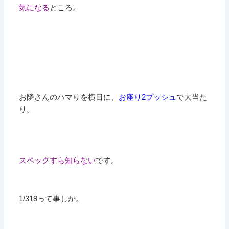
気になる
ところ。
お隣さんのハマりを横目に、
お座り2プッシュ
で大当た
り。
スペックすら知らない
です。
1/319って事しか。