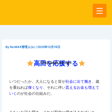
内
容
を
ス
キ
ッ
プ
By
Re:MAX管理人(s)
/
2025年12月19日
高田を応援する
Click here for tips
いつだったか、大人になると皆が
社会に出て働き
、歳
を重ねれば
偉くなり
、それに伴い
貰えるお金も増えて
いく
のが社会の仕組みだ。